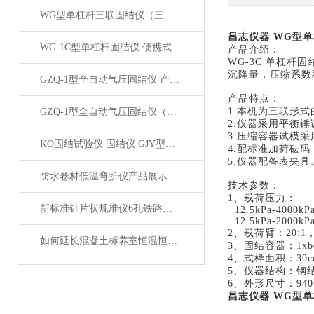
WG型单杠杆三联固结仪（三联低压三联中压）产品展示
昌志仪器 WG型
WG-1C型单杠杆固结仪 便携式轻便单联固结仪产品展示
产品介绍：
WG-3C 单杠
沉降量，压缩系数
GZQ-1型全自动气压固结仪 产品展示
产品特点：
1.本机为三联形
GZQ-1型全自动气压固结仪（高压）产品展示
2.仪器采用平衡
3.压缩容器试模
KO固结试验仪 固结仪 GJY型KO固结试验仪产品展示
4.配标准加荷砝
5.仪器配备表夹具
防水卷材低温弯折仪产品展示
技术参数：
1、载荷压力：
新标准针片状规准仪6孔铁路道砟针片状仪产品展示
12.5kPa-4000kPa
12.5kPa-2000kPa
2、载荷臂：20:1
如何延长混凝土标养室恒温恒湿设备的使用寿命？
3、固结容器：1xbe
4、式样面积：30cm²
5、仪器结构：钢
6、外形尺寸：940×
昌志仪器 WG型