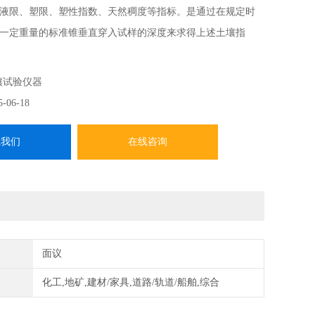
液限、塑限、塑性指数、天然稠度等指标。是通过在规定时
一定重量的标准锥垂直穿入试样的深度来求得上述土壤指
来试验时须由人工判断标准锥与土壤试样接触与否的难题，
自动化、数字化。为我国公路、市政、建筑、水利等领域提
壤试验仪器
、高稳定、高可靠性的现代化土壤试验仪器。
5-06-18
系我们
在线咨询
面议
化工,地矿,建材/家具,道路/轨道/船舶,综合