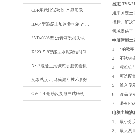
昌志 TYS
CBR承载比试验仪 产品展示
用来测定土
指标。解决
HJ-84型混凝土加速养护箱 产品展示
领域提供了
SYD-0608型 沥青蒸发损失试验箱产品展示
电脑智能土
1、 *的数
XS2015-8智能型水泥凝结时间自动测定仪产品展示
2、 不锈
NS-2混凝土滚珠式耐磨试验机产品展示
3、 标准
4、 可选
泥浆粘度计,马氏漏斗技术参数
5、 锥入显示
GW-40B钢筋反复弯曲试验机产品展示
6、 液晶
7、 带有R
电脑土壤液
1、 最小分度
2、 最大测