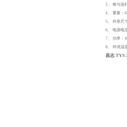
3、 锥与连杆、
4、 重量：6
5、 外形尺寸：
6、 电源电压
7、 功率：3
8、 环境温
昌志 TY