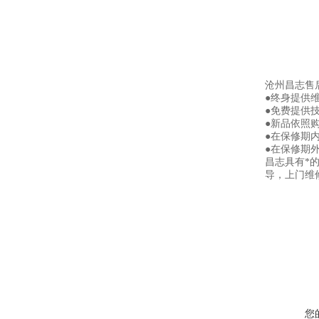
沧州昌志售
●终身提供
●免费提供
●新品依照
●在保修期
●在保修期
昌志具有*
导，上门维
您