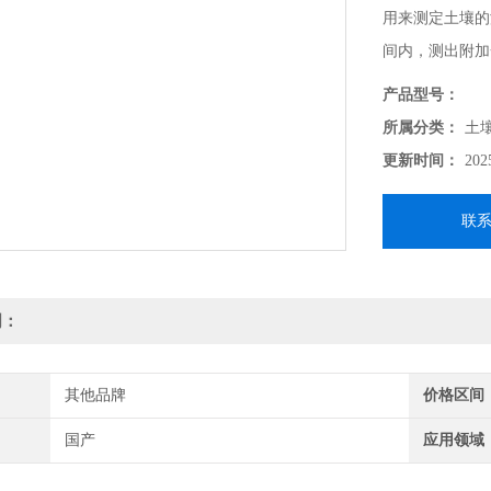
用来测定土壤的
间内，测出附加
标。解决了多年
产品型号：
实现了试验过程
所属分类：
土
供了一种高精度
更新时间：
202
联
明：
其他品牌
价格区间
国产
应用领域