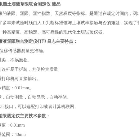
-3电脑土壤液塑限联合测定仪 液晶
壤的液限、塑限、塑性指数、天然稠度等指标。是通过在规定时间内，测
了多年来试验时须由人工判断标准锥与土壤试样接触与否的难题，实现了
一种高精度、高稳定、高可靠性的现代化土壤试验仪器。
壤液塑限联合测定仪打印 昌志
主要特点：
字位移传感器测量更准确。
钢锥尖，不易磨损。
锥与连杆易于拆装，方便检查质量
配置打印机可直接输出。
精度：0.01mm。
显示，自动测量，自动显示，自动存储。
S232接口，可以选配打印或者计算机联网。
塑限测定仪主要技术参数：
值：0.01mm
量范围：40mm