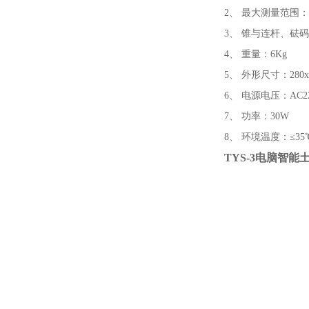
2、 最大测量范围：
3、 锥与连杆、砝码和重 
4、 重量：6Kg
5、 外形尺寸：280x1
6、 电源电压：AC22
7、 功率：30W
8、 环境温度：≤3
TYS-3电脑智