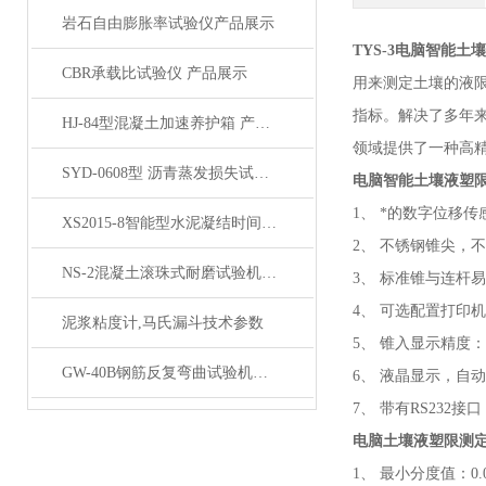
岩石自由膨胀率试验仪产品展示
TYS-3电脑智能
CBR承载比试验仪 产品展示
用来测定土壤的液
指标。解决了多年
HJ-84型混凝土加速养护箱 产品展示
领域提供了一种高
SYD-0608型 沥青蒸发损失试验箱产品展示
电脑智能土壤液塑限
1、 *的数字位移
XS2015-8智能型水泥凝结时间自动测定仪产品展示
2、 不锈钢锥尖，
NS-2混凝土滚珠式耐磨试验机产品展示
3、 标准锥与连杆
4、 可选配置打印
泥浆粘度计,马氏漏斗技术参数
5、 锥入显示精度：0
GW-40B钢筋反复弯曲试验机产品展示
6、 液晶显示，自
7、 带有RS232
电脑土壤液塑限测
1、 最小分度值：0.