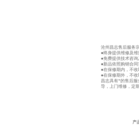
沧州昌志售后服务
●终身提供维修及
●免费提供技术咨询
●新品依照购销合同
●在保修期内，不
●在保修期外，不
昌志具有*的售后
导，上门维修，定
产