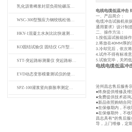
乳化沥青稀浆封层负荷轮碾压试验仪产品展示
电线电缆低温冲击 
一、产品简介：
WSC-300型预应力钢绞线松弛试验机 产品展示
电缆冲击试验机依
通用要求》设计制
二、操作方法：
HKY-1混凝土水灰比比快速测定仪产品展示
按低温试验箱操作
1.
将放在
厚的
2.
40MM
KO固结试验仪 固结仪 GJY型KO固结试验仪产品展示
冷却完后，依次将
3.
试件不得有标准意
4.
试验完毕，关闭低
5.
STT-突起路标测量仪 突起路标测定仪产品展示
电线电缆低温冲击
EVD动态变形模量测试仪的使用方法及测试流程
沧州昌志售后服务
SPZ-100灌浆竖向膨胀率测定仪产品展示
●终身提供维修及
●免费提供技术咨询
●新品依照购销合同
●在保修期内，不
●在保修期外，不
昌志具有*的售后
导，上门维修，定