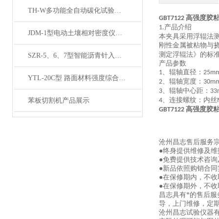
TH-W多功能全自动碳化试验箱产品展示
GBT7122 高强
产品介绍
1.
JDM-1型电动土壤相对密度仪技术参数
本夹具采用浮辊法
刚性金属被粘物与
测定浮辊法》的标
SZR-5、6、7型智能沥青针入度仪产品展示
产品参数
、辊轴直径：
1
25m
YTL-20C型 路面材料强度综合试验仪产品展示
、辊轴宽度：
2
30m
、辊轴中心距：
3
33
、连接螺纹：内丝
苯板切割机产品展示
4
GBT7122 高强
沧州昌志售后服务
●终身提供维修及
●免费提供技术咨询
●新品依照购销合同
●在保修期内，不
●在保修期外，不
昌志具有*的售后
导，上门维修，定
沧州昌志试验仪器