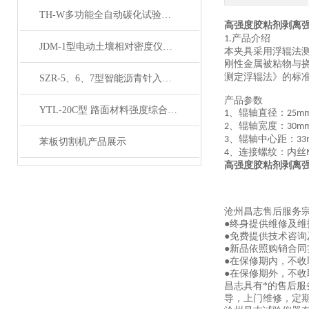
TH-W多功能全自动碳化试验箱产品展示
高强度胶粘剂剥离
产品介绍
1.
JDM-1型电动土壤相对密度仪技术参数
本夹具采用浮辊法
刚性金属被粘物与
测定浮辊法》的标
SZR-5、6、7型智能沥青针入度仪产品展示
产品参数
YTL-20C型 路面材料强度综合试验仪产品展示
、辊轴直径：
1
25m
、辊轴宽度：
2
30m
、辊轴中心距：
3
33
苯板切割机产品展示
、连接螺纹：内丝
4
高强度胶粘剂剥离
沧州昌志售后服务
●终身提供维修及
●免费提供技术咨询
●新品依照购销合同
●在保修期内，不
●在保修期外，不
昌志具有*的售后
导，上门维修，定