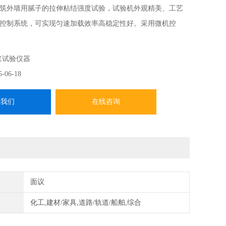
筑外墙用腻子的拉伸粘结强度试验，试验机外观精美、工艺
控制系统，可实现匀速加载效率高稳定性好。采用微机控
操作界面。仪器内部设有行程限位和正负力值过载保护功
度可调、负荷测量精度高、操作方便等特点。
浆试验仪器
5-06-18
系我们
在线咨询
面议
化工,建材/家具,道路/轨道/船舶,综合