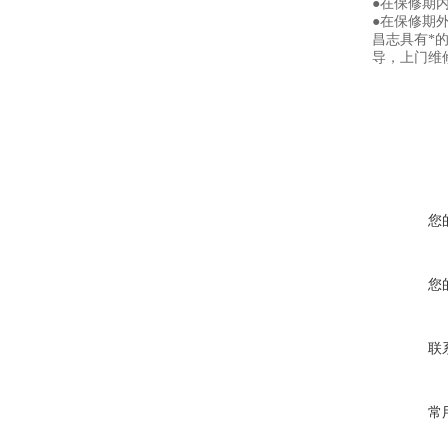
●在保修期
●在保修期
昌志具有*
导，上门维
您
您
联
常