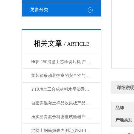
更多分类
相关文章
/ ARTICLE
HQP-150混凝土芯样切片机 产品展示
集装箱移动养护室的安全性与防护设施分析
详细说
YT070土工合成材料水平渗透仪产品展示
自密实混凝土样品收集板产品展示
品牌
压实沥青混合料密度试验器产品展示
产地类别
混凝土钢筋握裹力测定仪KB-150型产品展示