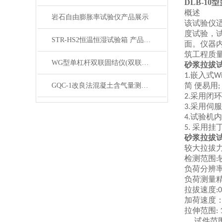
DLB-1
概述
岩石自由膨胀率试验仪产品展示
该试验仪
度试验，
STR-HS2恒温恒湿试验箱 产品展示
面。仪器
筑工程质
WG型单杠杆双联固结仪(双联低压双联中压）产品展示
砂浆拉拔
嵌入式
1.
W
简
便易用
GQC-1改良法混凝土含气量测定仪产品展示
;
采用闭环
2.
采用伺服
3.
试验机内
4.
采用挂
5.
砂浆拉拔
较大拉拔
检测范围
:
负荷分辨
负荷测量
拉拔速度
:
加荷速度
拉伸范围
:
试件范