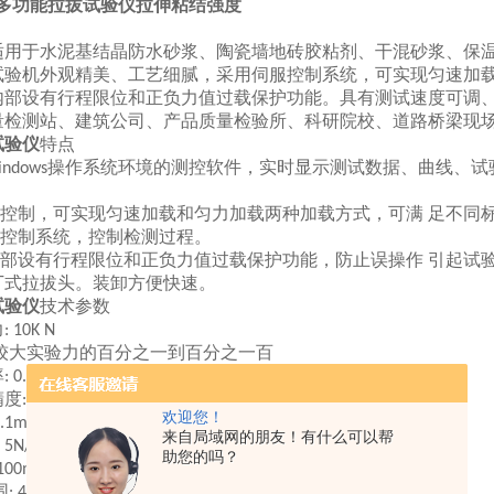
0型多功能拉拔试验仪拉伸粘结强度
适用于水泥基结晶防水砂浆、陶瓷墙地砖胶粘剂、干
混砂浆、保
试验机外观精美、工艺细腻，采用伺服控制系统，
可实现匀速加
内部设有行程限位和正负力值过载保护功能。
具有测试速度可调
量检测站、建筑公司、产品质量检验所、科
研院校、道路桥梁现
试验仪
特点
操作系统环境的测控软件，实时显示测试数据、
曲线、试
indows
控制，可实现匀速加载和匀力加载两种加载方式，可满
足不同
控制系统，控制检测过程。
部设有行程限位和正负力值过载保护功能，防止误操作
引起试
丁式拉拔头。装卸方便快速。
试验仪
技术参数
力
: 10K N
较大实验力的百分之一到百分之一百
率
: 0.5N
精度
示值的土百分之一以内
:
欢迎您！
0.1mm -200mn/min
来自局域网的朋友！有什么可以帮
：
5N/S-500N/S
助您的吗？
 100mm
围
: 400mmX 400mm