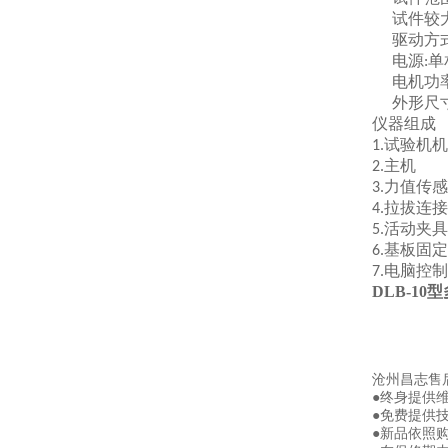
试件较
驱动方
电源
单
:
电机功
外形尺
仪器组成
试验机机
1.
主机
2.
力值传感
3.
拉拔连接
4.
活动夹具
5.
基板固定
6.
电脑控制
7.
DLB-1
沧州昌志售
●终身提供
●免费提供
●新品依照