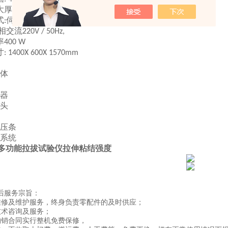
大厚度
: 70mm
式
伺服电机驱动
:
相交流
220V / 50Hz,
率
400 W
寸
: 1400X 600X 1570mm
体
器
头
压条
系统
0型多功能拉拔试验仪拉伸粘结强度
后服务宗旨：
维修及维护服务，终身负责零配件的及时供应；
技术咨询及服务；
购销合同实行整机免费保修，