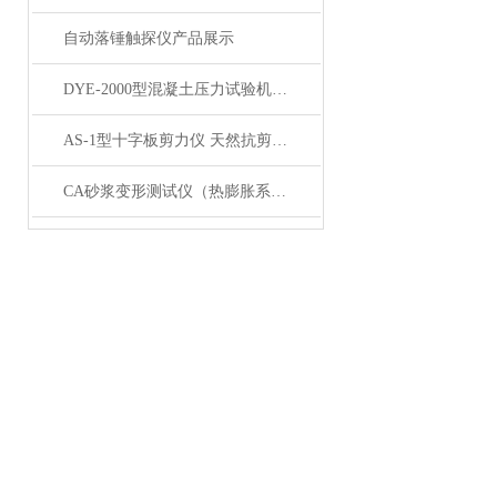
自动落锤触探仪产品展示
DYE-2000型混凝土压力试验机200吨产品展示
AS-1型十字板剪力仪 天然抗剪强度 剪力仪展示
CA砂浆变形测试仪（热膨胀系数仪）产品展示