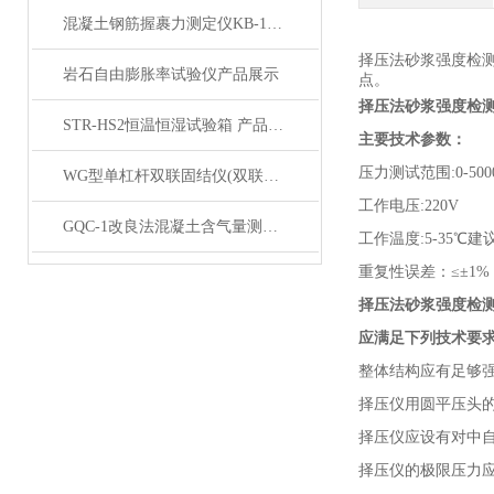
混凝土钢筋握裹力测定仪KB-150型产品展示
择压法砂浆强度检
岩石自由膨胀率试验仪产品展示
点。
择压法砂浆强度检
STR-HS2恒温恒湿试验箱 产品展示
主要技术参数：
压力测试范围
:0-5
WG型单杠杆双联固结仪(双联低压双联中压）产品展示
工作电压
:220V
GQC-1改良法混凝土含气量测定仪产品展示
工作温度
:5-35℃
重复性误差：
≤±1
择压法砂浆强度检
应满足下列技术要
整体结构应有足够
择压仪用圆平压头
择压仪应设有对中
择压仪的极限压力