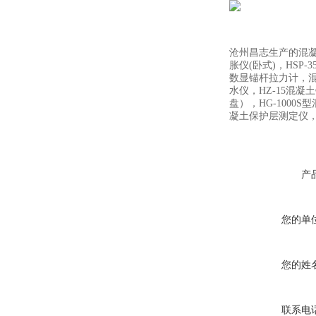
沧州昌志生产的混凝土
胀仪(卧式)，HSP
数显锚杆拉力计，混
水仪，HZ-15混凝
盘），HG-1000
凝土保护层测定仪
产
您的单
您的姓
联系电