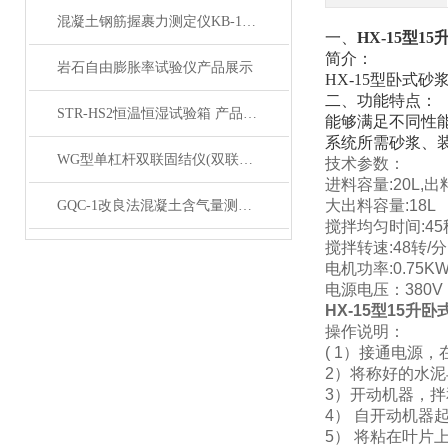
混凝土钢筋握裹力测定仪KB-150型产品展示
一、
HX-15型
1
简介：
岩石自由膨胀率试验仪产品展示
HX-15型卧式
二、功能特点：
STR-HS2恒温恒湿试验箱 产品展示
能够满足不同性
系统所需砂浆、
WG型单杠杆双联固结仪(双联低压双联中压）产品展示
技术参数：
进料容量
:20L,
大出料容量
:18L
GQC-1改良法混凝土含气量测定仪产品展示
搅拌均匀时间
:4
搅拌转速
:48转/分
电机功率
:0.75K
电源电压：
380V
HX-15型
15升卧
操作说明：
( 1）接通电源
2）将称好的水
3）开动机器，拌
4） 自开动机器起
5） 将粘在叶片