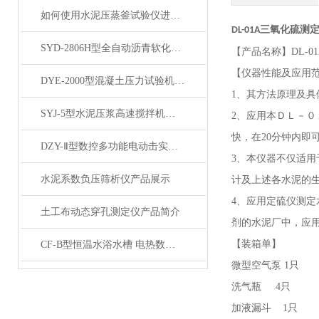
如何使用水泥压蒸釜试验仪进行水泥蒸养试验？
DL-01A三氧化硫测
SYD-2806H型全自动沥青软化点仪 产品展示
【产品名称】
DL-
【仪器性能及应用
DYE-2000型混凝土压力试验机200吨产品展示
1、其方法原理及
SYJ-5型水泥压浆高速搅拌机产品展示
2、应用本ＤＬ－０
快，在20分钟内即
DZY-Ⅱ型数控多功能电动击实仪产品展示
3、本仪器不仅适
水泥系数负压筛析仪产品展示
计及上述各水泥的
4、应用定硫仪测
土工布动态穿孔测定仪产品简介
剂的水泥厂中，应
【装箱单】
CF-B型恒温水浴水槽 电热数显实验室水浴锅加热产品展示
微型空气泵
1只
洗气瓶
4只
加液漏斗
1只