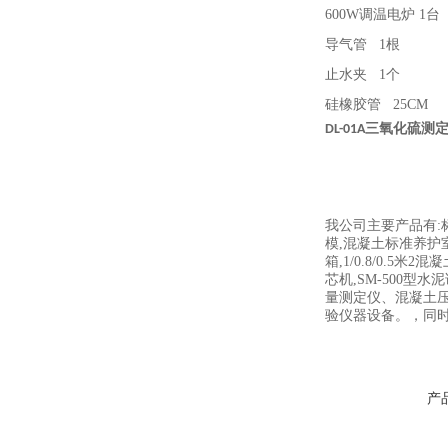
600W调温电炉 1台
导气管
1根
止水夹
1个
硅橡胶管
25CM
DL-01A三氧化硫测
我公司主要产品有:
模,混凝土标准养护室,
箱,1/0.8/0.5米
芯机,SM-500
量测定仪、混凝土
验仪器设备。，同
产