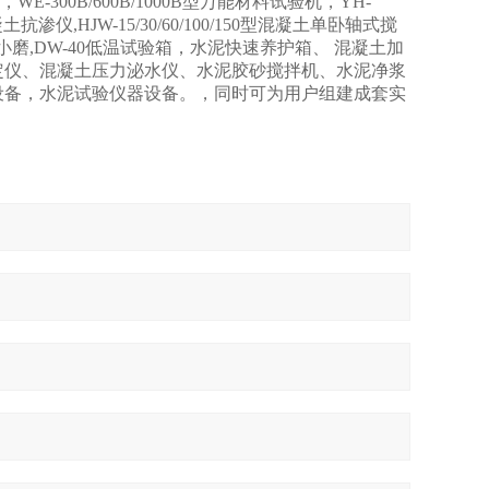
00B/600B/1000B型万能材料试验机，YH-
凝土抗渗仪,HJW-15/30/60/100/150型混凝土单卧轴式搅
验小磨,DW-40低温试验箱，水泥快速养护箱、 混凝土加
定仪、混凝土压力泌水仪、水泥胶砂搅拌机、水泥净浆
设备，水泥试验仪器设备。，同时可为用户组建成套实