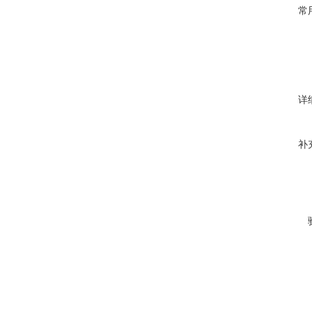
常
详
补