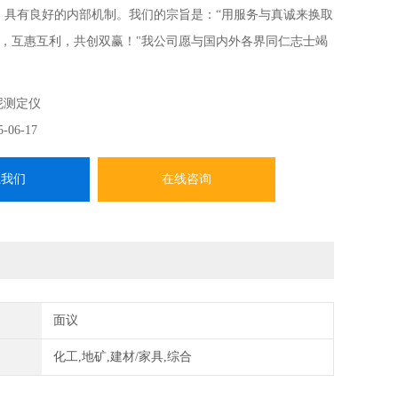
，具有良好的内部机制。我们的宗旨是：“用服务与真诚来换取
，互惠互利，共创双赢！"我公司愿与国内外各界同仁志士竭
来！
泥测定仪
5-06-17
系我们
在线咨询
面议
化工,地矿,建材/家具,综合