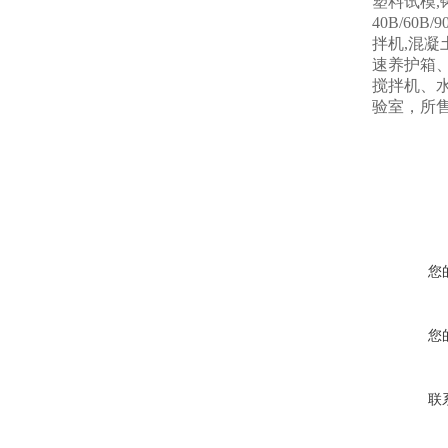
塑料试模,
40B/60B
拌机,混凝
速养护箱
搅拌机、
验室，所
您
您
联