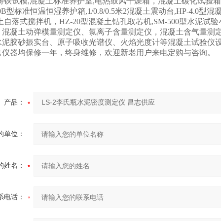
铸铁试模,混凝土标准养护室,电热鼓风干燥箱，混凝土碳化试验箱，WE-3
/90B型标准恒温恒湿养护箱,1/0.8/0.5米2混凝土震动台,HP-4.0型混
土自落式搅拌机，HZ-20型混凝土钻孔取芯机,SM-500型水泥试
、混凝土动弹模量测定仪、氯离子含量测定仪，混凝土含气量测
水泥胶砂振实台、原子吸收光谱仪、火焰光度计等混凝土试验仪
售仪器均保修一年，终身维修，欢迎新老用户来电定购与咨询。
产品：
的单位：
的姓名：
系电话：