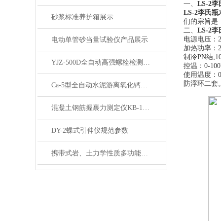
一、
LS-
LS-2
李氏瓶
砂浆标准养护箱展示
们的宗旨是
二、
LS-
电源电压：
电动单管砂当量试验仪产品展示
加热功率：
制冷
PN结;1
YJZ-500D全自动高强螺栓检测仪（立式）展示
控温：
0-10
使用温度：
防浮环二套
Ca-5型全自动水泥游离氧化钙测定仪产品展示
混凝土钢筋握裹力测定仪KB-150型产品展示
DY-2蝶式引伸仪规范参数
携带式岩、土力学性质多功能试验仪产品展示