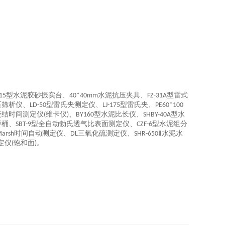
型水泥胶砂振实台、
水泥抗压夹具、
型雷式
15
40*40mm
FZ-31A
压筛析仪、
型雷氏夹测定仪、
型雷氏夹、
LD-50
LJ-175
PE60*100
凝结时间测定仪
维卡仪
、
型水泥比长仪、
型水
(
)
BY160
SHBY-40A
样桶、
型全自动勃氏透气比表面测定仪、
型水泥组分
SBT-9
CZF-6
时间自动测定仪、
三氧化硫测定仪、
Ⅱ水泥水
arsh
DL
SHR-650
定仪
饱和面
。
(
)