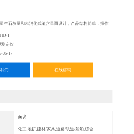
量生石灰量和未消化残渣含量而设计，产品结构简单，操作
按JC/T478.1-92规程要求操作。
HD-1
泥测定仪
5-06-17
系我们
在线咨询
面议
化工,地矿,建材/家具,道路/轨道/船舶,综合