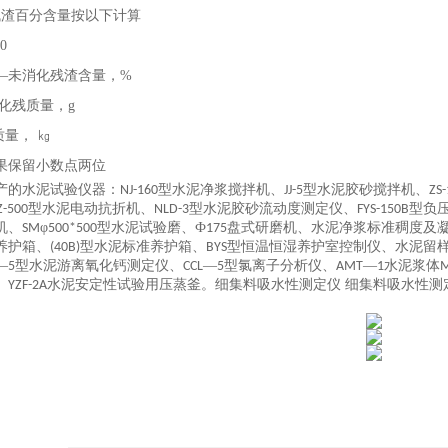
残渣百分含量按以下计算
0
——未消化残渣含量，%
化残质量，g
质量， ㎏
果保留小数点两位
产的水泥试验仪器：
型水泥净浆搅拌机、
型水泥胶砂搅拌机、
NJ-160
JJ-5
ZS-
型水泥电动抗折机、
型水泥胶砂流动度测定仪、
型负
Z-500
NLD-3
FYS-150B
机、
φ
型水泥试验磨、Ф
盘式研磨机、水泥净浆标准稠度及
SM
500*500
175
养护箱、
型水泥标准养护箱、
型恒温恒湿养护室控制仪、水泥留
(40B)
BYS
—
型水泥游离氧化钙测定仪、
—
型氯离子分析仪、
—
水泥浆体
5
CCL
5
AMT
1
M
、
水泥安定性试验用压蒸釜。细集料吸水性测定仪 细集料吸水性测
YZF-2A