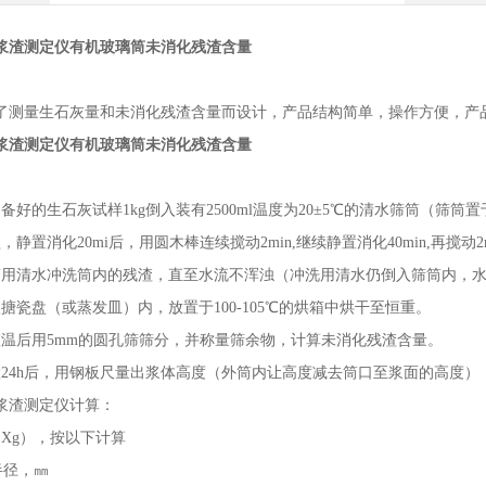
浆渣测定仪有机玻璃筒未消化残渣含量
了测量生石灰量和未消化残渣含量而设计，产品结构简单，操作方便，产
浆渣测定仪有机玻璃筒未消化残渣含量
备好的生石灰试样1kg倒入装有2500ml温度为20±5℃的清水筛筒（筛筒
，静置消化20mi后，用圆木棒连续搅动2min,继续静置消化40min,再搅动2m
筒用清水冲洗筒内的残渣，直至水流不浑浊（冲洗用清水仍倒入筛筒内，水总
搪瓷盘（或蒸发皿）内，放置于100-105℃的烘箱中烘干至恒重。
室温后用5mm的圆孔筛筛分，并称量筛余物，计算未消化残渣含量。
置24h后，用钢板尺量出浆体高度（外筒内让高度减去筒口至浆面的高度）
浆渣测定仪计算：
（Xg），按以下计算
半径，㎜