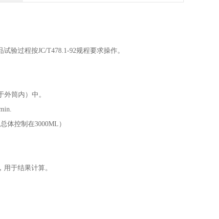
品试验过程按
JC/T478.1-92规程要求操作。
置于外筒内）中。
in.
体控制在3000ML）
，用于结果计算。