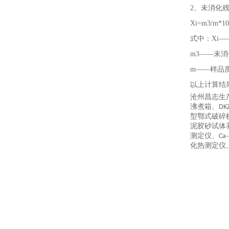
2、未消化
Xi=m3/m*10
式中：
Xi
m3——未消
m——样品
以上计算结
沧州
昌志
生
沸煮箱、
DK
型鄂式破碎
泥胶砂试体
测定仪、
Ca
化热测定仪