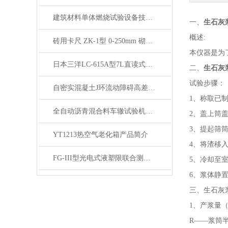
建筑材料单体燃烧试验设备技术参数
一、
生石灰
概述
:
砖用卡尺 ZK-1型 0-250mm 砌墻砖砖用卡尺 产品展示
本仪器是为
日本三洋LC-615A型7L直读式混凝土含气量测定仪 产品展示
二、
生石灰
试验步骤：
自密实混凝土J环流动障碍高差仪产品展示
1、称取已制
全自动沥青混合料车辙试验机触摸屏单路科研型
2、盖上筒盖
3、提起筛
YT1213热空气老化箱产品简介
4、将渣移入
FG-III型光电式液塑限联合测定仪产品展示
5、冷却至
6、浆体静
三、生石灰
1、产浆量
R——浆筒