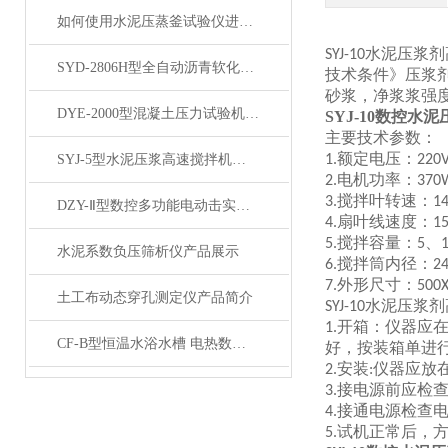
如何使用水泥压蒸釜试验仪进行水泥蒸养试验？
水泥压浆剂
SYJ-10
SYD-2806H型全自动沥青软化点仪 产品展示
技术条件》压浆
砂浆，净浆浆强
DYE-2000型混凝土压力试验机200吨产品展示
SYJ-10数控水
主要技术参数：
额定电压：
SYJ-5型水泥压浆高速搅拌机产品展示
1.
220
电机功率：
2.
370
搅拌叶转速：
3.
1
DZY-Ⅱ型数控多功能电动击实仪产品展示
扇叶线速度：
4.
15
搅拌容量：
、
5.
5
水泥系数负压筛析仪产品展示
搅拌筒内径：
6.
2
外形尺寸：
7.
500
土工布动态穿孔测定仪产品简介
水泥压浆剂
SYJ-10
开箱：仪器应
1.
CF-B型恒温水浴水槽 电热数显实验室水浴锅加热产品展示
好，按装箱单进
安装
仪器应放
2.
:
接电源前应检
3.
接通电源检查
4.
试机正常后，
5.