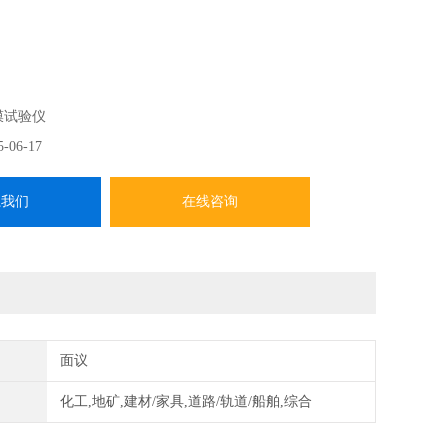
机依据相关国际涂层耐沾污实验方法的有关规定而设计制
种建筑外墙涂料涂层耐沾性。
膜试验仪
5-06-17
系我们
在线咨询
面议
化工,地矿,建材/家具,道路/轨道/船舶,综合