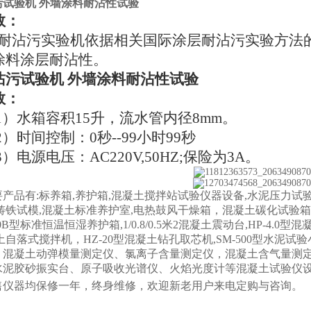
污试验机 外墙涂料耐沾性试验
数：
沾污实验机依据相关国际涂层耐沾污实验方法的
涂料涂层耐沾性。
沾污试验机 外墙涂料耐沾性试验
数：
1）水箱容积15升，流水管内径8mm。
2）时间控制：0秒--99小时99秒
3）电源电压：AC220V,50HZ;保险为3A。
产品有:标养箱,养护箱,混凝土搅拌站试验仪器设备,水泥压力试验
铸铁试模,混凝土标准养护室,电热鼓风干燥箱，混凝土碳化试验箱，WE-3
/90B型标准恒温恒湿养护箱,1/0.8/0.5米2混凝土震动台,HP-4.0型混
土自落式搅拌机，HZ-20型混凝土钻孔取芯机,SM-500型水泥试
、混凝土动弹模量测定仪、氯离子含量测定仪，混凝土含气量测
水泥胶砂振实台、原子吸收光谱仪、火焰光度计等混凝土试验仪
售仪器均保修一年，终身维修，欢迎新老用户来电定购与咨询。