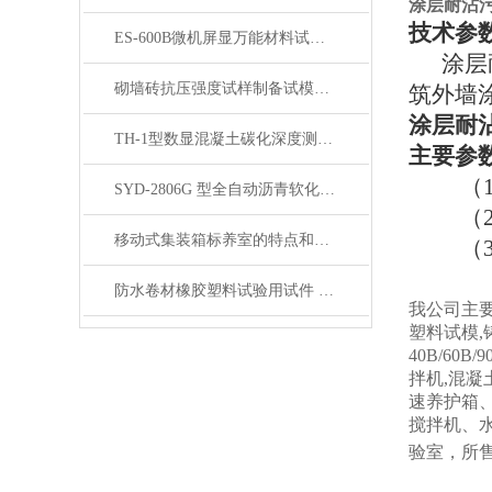
涂层耐沾
技术参
ES-600B微机屏显万能材料试验机 展示
涂层耐
砌墙砖抗压强度试样制备试模产品展示
筑外墙
涂层耐
TH-1型数显混凝土碳化深度测量仪（测定仪）产品展示
主要参
（
SYD-2806G 型全自动沥青软化点仪展示
（
移动式集装箱标养室的特点和注意事项说明
（
防水卷材橡胶塑料试验用试件 产品展示
我公司主要
塑料试模,
40B/60B
拌机,混凝
速养护箱
搅拌机、
验室，所