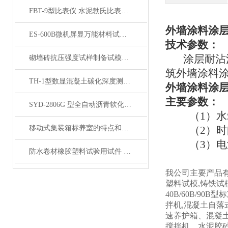
FBT-9型比表仪 水泥勃氏比表面积测定仪产品展示
外墙涂料涂层
ES-600B微机屏显万能材料试验机 展示
技术参数：
涂层耐沾污
砌墙砖抗压强度试样制备试模产品展示
筑外墙涂料
TH-1型数显混凝土碳化深度测量仪（测定仪）产品展示
外墙涂料涂层
主要参数：
SYD-2806G 型全自动沥青软化点仪展示
（
1）
移动式集装箱标养室的特点和注意事项说明
（
2）时
（
3）电
防水卷材橡胶塑料试验用试件 产品展示
我公司主要产品有
塑料试模,铸铁试模
40B/60B/90B
拌机,混凝土自落式
速养护箱、混凝
搅拌机、水泥胶