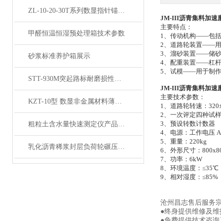
ZL-10-20-30T系列数显指针锚杆拉拔仪产品展示
JM-III沥青集料加
主要特点：
甲醛恒温恒湿预处理箱技术参数
1、传动机构——包
2、道路轮装置——用
3、溜砂装置——储
砂浆标准养护箱展示
4、配重装置——杠
5、试模——用于制
STT-930M突起路标耐磨损性能试验仪产品展示
JM-III沥青集料加
主要技术参数：
KZT-10型 数显非金属材料薄板抗折试验机产品展示
1、道路轮转速：320±5
2、一次评定四种试
3、预设转数计数器
粗粒土含水量快速测定仪产品展示
4、电源：工作电压 A
5、重量：220kg
乳化沥青稀浆封层负荷轮碾压试验仪产品展示
6、外形尺寸：800x80
7、功率：6kW
8、环境温度：≤35
9、相对湿度：≤85%
沧州昌志售后服务
●终身提供维修及
●免费提供技术咨询