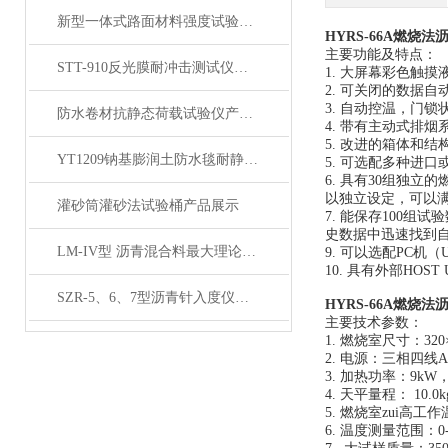
新型一体式路面材料强度试验机产品展示
HYRS-66A燃烧
主要功能及特点：
STT-910反光膜耐冲击测试仪产品展示
1. 大屏幕彩色触
2. 可关闭的数据
3. 自动控温，门
防水卷材抗静态荷载试验仪产品展示
4. 带有主动式排
5. 改进的箱体和
YT1209钠基膨润土防水毯耐静水压测定仪产品展示
5. 可选配多种进
6. 具有30组独
以独立设定，可以
灌砂筒灌砂法试验桶产品展示
7. 能保存100
史数据中迅速找到
LM-IV型 沥青混合料最大理论密度仪 (屏显全自动）展示
9. 可以选配PC机
10. 具有外部HO
SZR-5、6、7型沥青针入度仪产品展示
HYRS-66A燃烧
主要技术参数：
1. 燃烧室尺寸：320×
2. 电源：三相四线AC
3. 加热功率：9k
4. 天平量程： 10.0kg
5. 燃烧室zui高工
6. 温度测量范围：0-