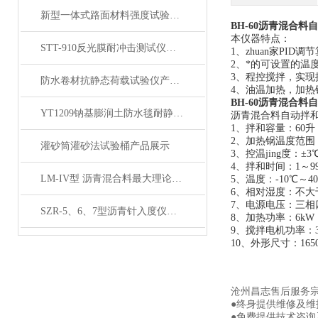
新型一体式路面材料强度试验机产品展示
BH-60沥青混合料
本仪器特点：
STT-910反光膜耐冲击测试仪产品展示
1、zhuan家PI
2、*的可设置的
3、程控搅拌，实现
防水卷材抗静态荷载试验仪产品展示
4、油温加热，加
BH-60沥青混合料
YT1209钠基膨润土防水毯耐静水压测定仪产品展示
沥青混合料自动拌
1、拌和容量：60升
2、加热锅温度范围
灌砂筒灌砂法试验桶产品展示
3、控温jing度：±
4、拌和时间：1～9
LM-IV型 沥青混合料最大理论密度仪 (屏显全自动）展示
5、温度：-10℃～4
6、相对湿度：不大于
7、电源电压：三相四线
SZR-5、6、7型沥青针入度仪产品展示
8、加热功率：6kW
9、搅拌电机功率：3
10、外形尺寸：1650*
沧州昌志售后服务
●终身提供维修及
●免费提供技术咨询