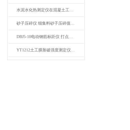
水泥水化热测定仪在混凝土工程中的应用
砂子压碎仪 细集料砂子压碎值指标测定仪产品展示
DBJ5-10电动钢筋标距仪 打点机产品展示
YT1212土工膜胀破强度测定仪产品简介