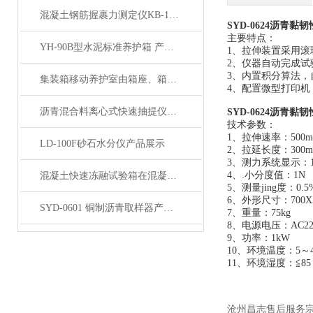
混凝土钢筋握裹力测定仪KB-150型产品展示
SYD-0624沥青黏
主要特点：
YH-90B型水泥标准养护箱 产品展示
1、拉伸装置采用
2、仪器自动完成
3、内置积分算法
集装箱移动养护室由箱座、箱体及箱顶三部分组成
4、配置微型打印机
沥青混合料离心式快速抽提仪产品展示
SYD-0624沥青黏
技术参数：
1、拉伸速率：500mm
LD-100F砂石水分仪产品展示
2、拉延长度：300m
3、测力系统显示：1
4、.小分度值：1N
混凝土快速冻融试验箱在混凝土行业中的重要作用与应用领域说明
5、测量jing度：0.5
6、外形尺寸：700X5
SYD-0601 铜制沥青取样器产品展示
7、重量：75kg
8、电源电压：AC220
9、功率：1kW
10、环境温度：5～
11、环境湿度：≦85
沧州昌志售后服务