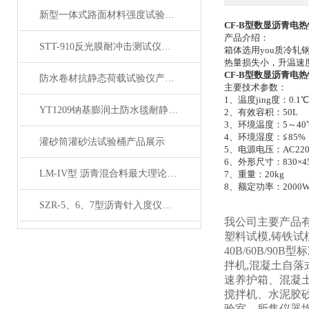
新型一体式路面材料强度试验机产品展示
CF-B型数显沥青电
产品介绍：
STT-910反光膜耐冲击测试仪产品展示
箱体选用
you质冷
热量损失小，升温速度
CF-B型数显沥青电
防水卷材抗静态荷载试验仪产品展示
主要技术参数：
1、温度jing度：0.1℃
YT1209钠基膨润土防水毯耐静水压测定仪产品展示
2、有效容积：50L
3、环境温度：5～40
4、环境湿度：≦85%
灌砂筒灌砂法试验桶产品展示
5、电源电压：AC220V
6、外形尺寸：830×45
LM-IV型 沥青混合料最大理论密度仪 (屏显全自动）展示
7、重量：20kg
8、额定功率：2000
SZR-5、6、7型沥青针入度仪产品展示
我公司主要产品有
塑料试模,铸铁试模
40B/60B/90B
拌机,混凝土自落式
速养护箱、混凝
搅拌机、水泥胶
验室，所售仪器