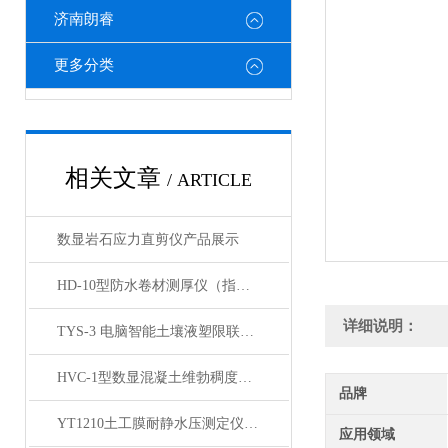
济南朗睿
更多分类
相关文章
/ ARTICLE
数显岩石应力直剪仪产品展示
HD-10型防水卷材测厚仪（指针型）展示
详细说明：
TYS-3 电脑智能土壤液塑限联合测定仪 打印 产品展示
HVC-1型数显混凝土维勃稠度仪产品展示
品牌
YT1210土工膜耐静水压测定仪产品简介
应用领域