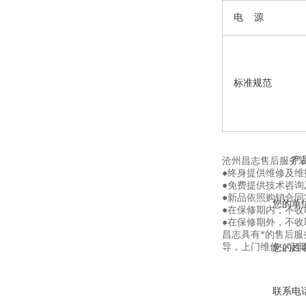
电
源
标准规范
产
沧州昌志售后服务
●终身提供维修及
●免费提供技术咨询
●新品依照购销合同
您的单
●在保修期内，不
●在保修期外，不
昌志具有*的售后
导，上门维修，定
您的姓
联系电