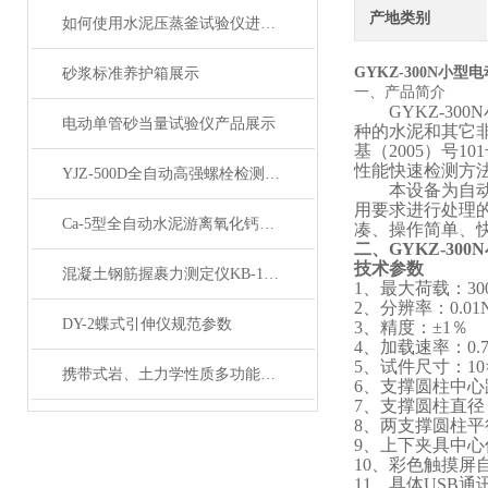
产地类别
如何使用水泥压蒸釜试验仪进行水泥蒸养试验？
GYKZ-300N小
砂浆标准养护箱展示
一、产品简介
GYKZ-3
电动单管砂当量试验仪产品展示
种的水泥和其它非
基（2005）号1
性能快速检测方
YJZ-500D全自动高强螺栓检测仪（立式）展示
本设备为自
用要求进行处理
Ca-5型全自动水泥游离氧化钙测定仪产品展示
凑、操作简单、
二、
GYKZ-3
技术参数
混凝土钢筋握裹力测定仪KB-150型产品展示
1、最大荷载：30
2、分辨率：0.01
DY-2蝶式引伸仪规范参数
3、精度：±1％
4、加载速率：0.7
5、试件尺寸：10×
携带式岩、土力学性质多功能试验仪产品展示
6、支撑圆柱中心距：
7、支撑圆柱直径：Φ
8、两支撑圆柱平行度 
9、上下夹具中心偏移
10、彩色触摸
11、具体USB