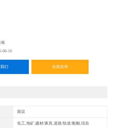
试验机进行人造板的抗冲击性能测定，符合GB/T 17657-
板及饰面人造板理化性能试验方法》的规定要求。
造板
5-06-16
系我们
在线咨询
面议
化工,地矿,建材/家具,道路/轨道/船舶,综合