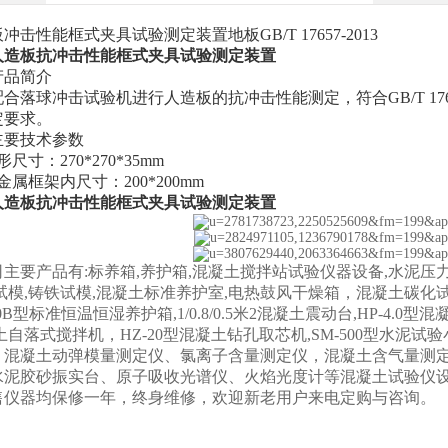
板冲击性能框式夹具试验测定装置地板
GB/T 17657-2013
人造板抗冲击性能框式夹具试验测定装置
产品简介
配合落球冲击试验机进行人造板的抗冲击性能测定，符合
GB/T
定要求。
主要技术参数
形尺寸：
270*270*35mm
金属框架内尺寸：200*200mm
人造板抗冲击性能框式夹具试验测定装置
主要产品有:标养箱,养护箱,混凝土搅拌站试验仪器设备,水泥压
试模,铸铁试模,混凝土标准养护室,电热鼓风干燥箱，混凝土碳化试验箱，W
/90B型标准恒温恒湿养护箱,1/0.8/0.5米2混凝土震动台,HP-4.0型混
土自落式搅拌机，HZ-20型混凝土钻孔取芯机,SM-500型水泥试
、混凝土动弹模量测定仪、氯离子含量测定仪，混凝土含气量测
水泥胶砂振实台、原子吸收光谱仪、火焰光度计等混凝土试验仪
售仪器均保修一年，终身维修，欢迎新老用户来电定购与咨询。