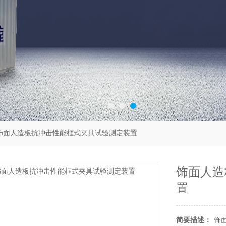
饰面人造板抗冲击性能框式夹具试验测定装置
饰面人造
置
简要描述：
饰