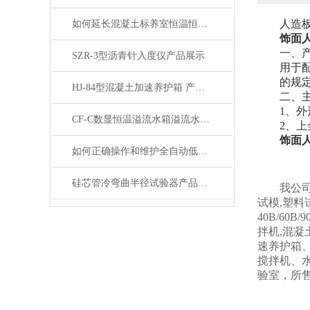
人造
如何延长混凝土标养室恒温恒湿设备的使用寿命？
饰面
一、
SZR-3型沥青针入度仪产品展示
用于
的规
HJ-84型混凝土加速养护箱 产品展示
二、
1、
外
CF-C数显恒温溢流水箱溢流水槽展示
2、上
饰面
如何正确操作和维护全自动低温冻融试验箱？
硅芯管冷弯曲半径试验器产品展示
我公司
试模,塑料
40B/60B
拌机,混凝
速养护箱
搅拌机、
验室，所