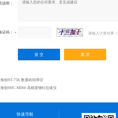
充说明：
验证码：
请输入计算结果（
：
海创HT-75K 数显砖回弹仪
：
海创HHC-MD60 高精度铆钉拉拔仪
快速导航