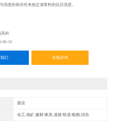
与强度的相关性来推定灌浆料的抗压强度。
创高科
5-06-16
系我们
在线咨询
面议
化工,地矿,建材/家具,道路/轨道/船舶,综合