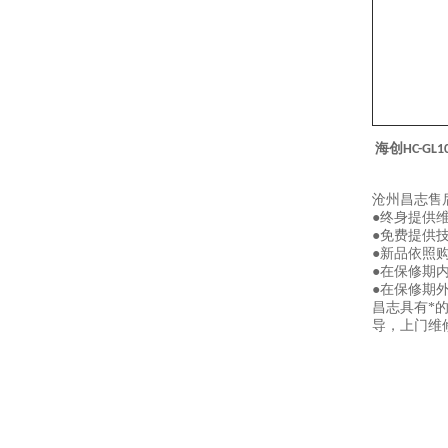
海创HC-G
沧州昌志售
●终身提供
●免费提供
●新品依照
●在保修期
●在保修期
昌志具有*
导，上门维