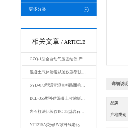
更多分类
相关文章
/ ARTICLE
GZQ-1型全自动气压固结仪 产品展示
混凝土气体渗透试验仪选型技术参数
详细说
SYD-073型沥青混合料路面构造深度仪产品展示
BCL-355型补偿混凝土收缩膨胀仪 展示
品牌
岩石柱法比长仪BC-35型岩石柱法测长仪产品展示
产地类别
YT1215A荧光UV紫外线老化箱产品简介