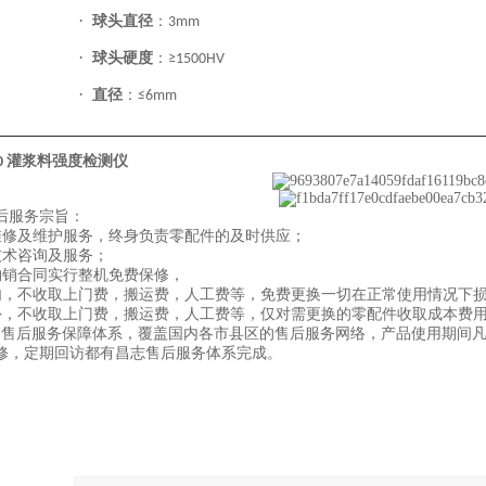
·
球头直径
：
3mm
·
球头硬度
：
≥1500HV
·
直径
：
≤6mm
L10 灌浆料强度检测仪
后服务宗旨：
维修及维护服务，终身负责零配件的及时供应；
技术咨询及服务；
购销合同实行整机免费保修，
内，不收取上门费，搬运费，人工费等，免费更换一切在正常使用情况下
外，不收取上门费，搬运费，人工费等，仅对需更换的零配件收取成本费
的售后服务保障体系，覆盖国内各市县区的售后服务网络，产品使用期间
修，定期回访都有昌志售后服务体系完成。