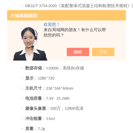
·
《装配整体式混凝土结构检测技术规程》
DB32/T 3754-2020
欢迎您！
·
测强范围
：
40MPa ~ 120MPa
来自局域网的朋友！有什么可以帮
助您的吗？
·
硬度测量范围
：
300~700HLDL
·
示值误差
：
≤±12HLDL
·
示值重复性
：
≤±12HLDL
·
数据存储
：
，系统
存储
≥10000
8G
·
显示
：
1280*720
·
主机尺寸
：
236*166*60mm
·
电池容量
：
7.4V 25.2Wh
·
摄像头像素
：
万，
高清
500
1280P
·
冲击能量
：
11mJ
·
质量
：
7.2g