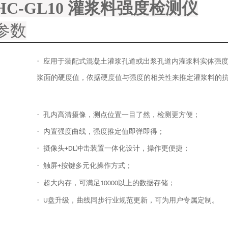
HC-GL10 灌浆料强度检测仪
参数
·
应用于装配式混凝土灌浆孔道或出浆孔道内灌浆料实体强
浆面的硬度值，依据硬度值与强度的相关性来推定灌浆料的
·
孔内高清摄像，测点位置一目了然，检测更方便；
·
内置强度曲线，强度推定值即弹即得；
·
摄像头
冲击装置一体化设计，操作更便捷；
+DL
·
触屏
按键多元化操作方式；
+
·
超大内存，可满足
以上的数据存储；
10000
·
盘升级，曲线同步行业规范更新，可为用户专属定制。
U