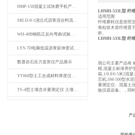
HMP-150混凝土试块磨平机产品展示
LHMH-533L型 
适用范围
SRLD-8-1浇注式沥青混合料流动度仪产品展示
纤维磨耗仪是按照
将粒状木质纤维置
析。
WH-40B钢筋正反向弯曲试验机产品展示
LHMH-533L型 
LYY-7D电脑低温沥青延伸度试验仪（大屏）产品展示
数显岩石应力直剪仪产品展示
我公司主要产品有:
模,混凝土标准养护室,
箱,1/0.8/0.5米
YT060型土工合成材料厚度仪产品展示
芯机,SM-500
量测定仪、混凝土
TS-4型土壤含水量测定仪 土壤湿度密度仪 产品展示
验仪器设备。，同
产
您的单