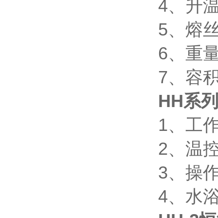
4、升
5、熔丝
6、重
7、容积
HH系
1、工
2、温
3、操
4、水