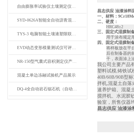
自由膨胀率试验仪土壤测定仪产品展示
昌志供应 油漆涂料
一、材料：
9Cr18M
SYD-0626A智能全自动沥青混合料试件切割机展示
二、硬度：
HRC48±2
三、
固定式湿膜制备
TYS-3 电脑智能土壤液塑限联合测定仪 打印 产品展示
用于涂布规定
四、
固定式湿膜制备
EVD动态变形模量测试仪可评估土壤的变形特性和承载能力
将样板放在平
后在制备器的
干，表面涂上
NR-150型气囊式容积测定仪产品展示
我公司主要产品有
塑料试模,铸铁试模
混凝土单边冻融试验机产品展示
40B/60B/90B
拌机,混凝土自落式
DQ-4全自动岩石锯石机（自动岩石切割机）产品展示
速养护箱、混凝
搅拌机、水泥胶
验室，所售仪器
昌志供应 油漆