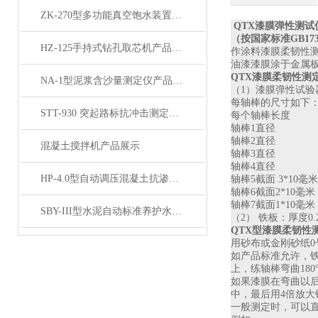
ZK-270型多功能真空饱水装置产品展示
QTX漆膜弹性测
（按国家标准
GB17
HZ-125手持式钻孔取芯机产品展示
作涂料漆膜柔韧性
油漆漆膜涂于金属
QTX漆膜柔韧性测
NA-1型泥浆含沙量测定仪产品展示
（
1
）漆膜弹性试验
每轴棒的尺寸如下
STT-930 突起路标抗冲击测定器产品展示
每个轴棒长度
轴棒
1
直
轴棒
2
直
混凝土搅拌机产品展示
轴棒
3
直
轴棒
4
直
HP-4.0型自动调压混凝土抗渗仪产品展示
轴棒
5
截面
3*10
毫
轴棒
6
截面
2*10
毫
轴棒
7
截面
1*10
毫
SBY-III型水泥自动标准养护水箱产品展示
（
2
） 铁板：厚度
0.
QTX
型漆膜柔韧性
用砂布或金刚砂纸
0
如产品标准允许，
上，练轴棒弯曲
180
如果漆膜在弯曲以
中，最后用
4
倍放大
一般测定时，可以