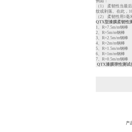
例如：
（
1
） 柔韧性当最
纹或剥落。在此，
1
（
2
） 柔韧性用
1
毫
QTX
型漆膜柔韧性
1
、
R=7.5m/m
钢棒
2
、
R=5m/m
钢棒
3
、
R=2.5m/m
钢棒
4
、
R=2m/m
钢棒
5
、
R=1.5m/m
钢棒
6
、
R=1m/m
钢棒
7
、
R=0.5m/m
钢棒
QTX漆膜弹性测
产