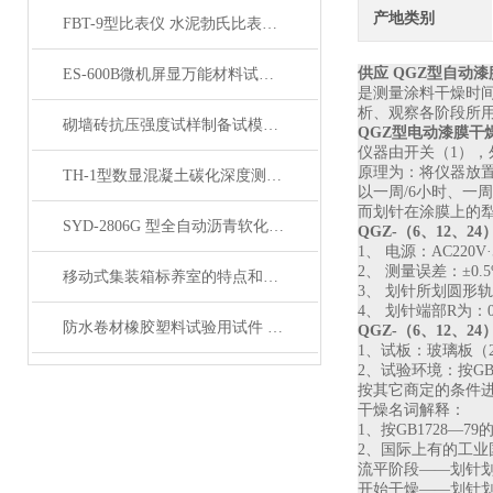
产地类别
FBT-9型比表仪 水泥勃氏比表面积测定仪产品展示
供应 QGZ型自动
ES-600B微机屏显万能材料试验机 展示
是测量涂料干燥时
析、观察各阶段所
砌墙砖抗压强度试样制备试模产品展示
QGZ型电动漆膜干
仪器由开关（
1
），
原理为：将仪器放
TH-1型数显混凝土碳化深度测量仪（测定仪）产品展示
以一周
/6
小时、一周
而划针在涂膜上的
SYD-2806G 型全自动沥青软化点仪展示
QGZ-
（
6
、
12
、
24
1
、 电源：
AC220V
·
2
、 测量误差：±
0.
移动式集装箱标养室的特点和注意事项说明
3
、 划针所划圆形
4
、 划针端部
R
为：
防水卷材橡胶塑料试验用试件 产品展示
QGZ-
（
6
、
12
、
24
1
、试板：玻璃板（
2
、试验环境：按
GB
按其它商定的条件
干燥名词解释：
1
、按
GB1728
—
79
2
、国际上有的工业
流平阶段
——划针
开始干燥
——划针