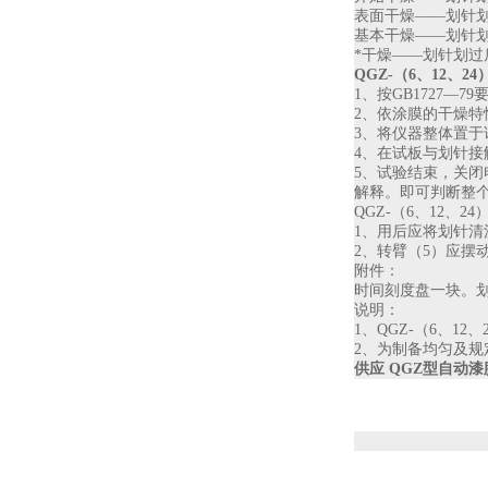
表面干燥
——划针
基本干燥
——划针
*干燥
——划针划过
QGZ-
（
6
、
12
、
24
1
、按
GB1727
—
79
2
、依涂膜的干燥特
3
、将仪器整体置于
4
、在试板与划针接
5
、试验结束，关闭
解释。即可判断整
QGZ-
（
6
、
12
、
24
1
、用后应将划针清
2
、转臂（
5
）应摆
附件：
时间刻度盘一块。
说明：
1
、
QGZ-
（
6
、
12
、
2
、为制备均匀及规
供应 QGZ型自动