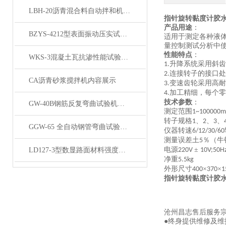
LBH-20沥青混合料自动拌和机 双立柱产品展示
指针旋转黏度计胶
产品用途
：
BZYS-4212型表面振动压实试验仪产品展示
适用于测定各种液
量控制测试分析中
性能特点
：
WKS-3混凝土瓦抗渗性能试验装置产品展示
升降系统采用斜齿
1.
连接转子的接口处
2.
CA沥青砂浆搅拌机内容展示
变速齿轮采用高耐
3.
加工精细，每个零
4.
技术参数
：
GW-40B钢筋反复弯曲试验机产品展示
测定范围
1~100000mP
转子规格
、
、
、
1
2
3
GGW-65 全自动钢管弯曲试验机产品展示
仪器转速
6/12/30/60
测量误差土
％（牛
5
电源
±
LD127-3型数显路面材料强度试验仪产品展示
220V
10V;50H
净重
5.5kg
外形尺寸
×
×
400
370
1
指针旋转黏度计胶
沧州昌志售后服务
●终身提供维修及