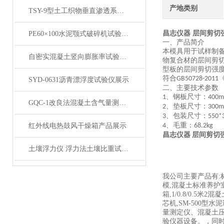
产地类别
TSY-9型土工织物垂直渗透系数测定仪产品简介
昌志仪器 层间剪切强
PE60×100水泥颚式破碎机试验用密封式岩石尾料粉碎机展示
一、产品简介
本模具用于试样制
自密实混凝土竖向膨胀率试验仪产品展示
物复合材的层间剪
型板的层间剪切强
符合
GB50728-2011
SYD-0631沥青漂浮度试验仪展示
二、主要技术参数
、钢板尺寸：
1
400
GQC-1改良法混凝土含气量测定仪产品展示
、垫板尺寸：
2
300
、包装尺寸：
3
550*
、毛重：
红外线电热鼓风干燥箱产品展示
4
68.2kg
昌志仪器 层间剪切强
土壤浮力仪 浮力法土壤比重试验仪 颗粒比重浮力仪展示
我公司主要产品有:
模,混凝土标准养护室,
箱,1/0.8/0.5米
芯机,SM-500
量测定仪、混凝土
验仪器设备。，同