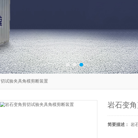
剪切试验夹具角模剪断装置
岩石变角
简要描述：
岩