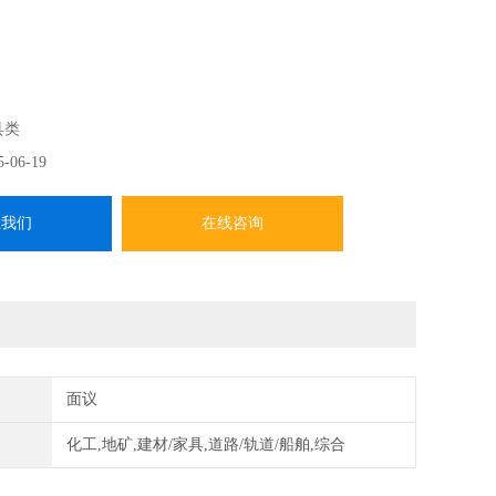
抗剪断强度试验，符合TB 10115-2014《铁路工程岩石试验
求。
具类
5-06-19
系我们
在线咨询
面议
化工,地矿,建材/家具,道路/轨道/船舶,综合