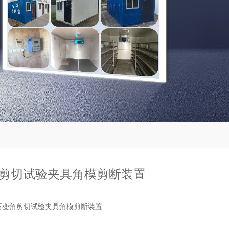
剪切试验夹具角模剪断装置
石变角剪切试验夹具角模剪断装置