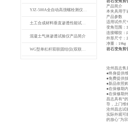
岩石变角剪
产品简介
YJZ-500A全自动高强螺栓测仪（卧式）产品展示
本夹具用于
产品参数
适用试件尺
土工合成材料垂直渗透性能试验仪产品简介
变角范围：
连接螺纹：
混凝土气体渗透试验仪产品简介
外形尺寸：
净重：
19kg
WG型单杠杆双联固结仪(双联低压双联中压）产品展示
岩石变角剪
沧州昌志售
●终身提供
●免费提供
●新品依照
●在保修期
●在保修期
昌志具有*
导，上门维
沧州昌志试
实际外观可
的放心"为