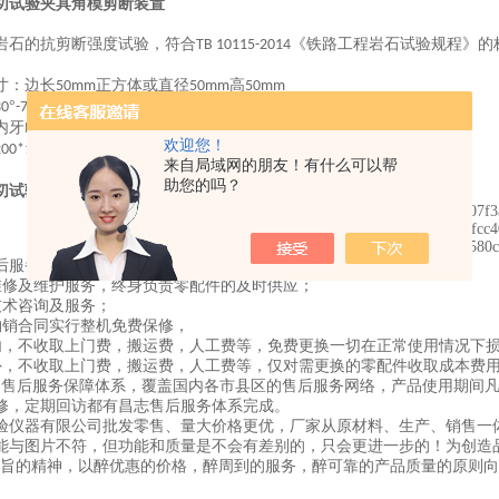
切试验夹具角模剪断装置
岩石的抗剪断强度试验，符合
《铁路工程岩石试验规程》的
TB 10115-2014
寸：边长
正方体或直径
高
50mm
50mm
50mm
°
°
30
-70
内牙
M12
欢迎您！
200*100*260mm
来自局域网的朋友！有什么可以帮
助您的吗？
切试验夹具角模剪断装置
后服务宗旨：
维修及维护服务，终身负责零配件的及时供应；
技术咨询及服务；
购销合同实行整机免费保修，
内，不收取上门费，搬运费，人工费等，免费更换一切在正常使用情况下
外，不收取上门费，搬运费，人工费等，仅对需更换的零配件收取成本费
的售后服务保障体系，覆盖国内各市县区的售后服务网络，产品使用期间
修，定期回访都有昌志售后服务体系完成。
验仪器有限公司批发零售、量大价格更优，厂家从原材料、生产、销售一
能与图片不符，但功能和质量是不会有差别的，只会更进一步的！为创造
宗旨的精神，以醉优惠的价格，醉周到的服务，醉可靠的产品质量的原则向