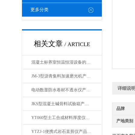
更多分类
相关文章
/ ARTICLE
混凝土标养室恒温恒湿设备的日常维保与精度校准标准化流程
JM-3型沥青集料加速磨光机产品展示
详细说
电动数显防水卷材不透水仪产品展示
JKS型混凝土碱骨料试验箱产品简介
品牌
YT060型土工合成材料厚度仪产品展示
产地类别
YTZJ-1便携式岩石直剪仪产品展示