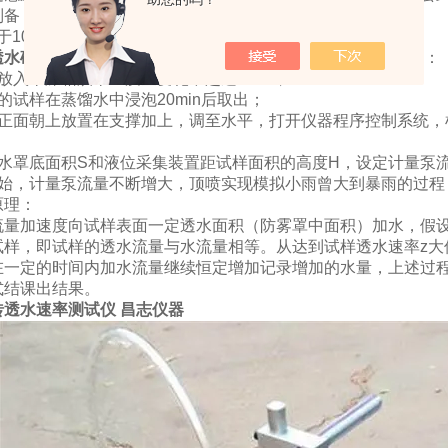
制备：
于100mm的透水试样5块。干燥箱、蒸馏水。
透水砖透水速率测试仪
砂基透水砖透水速率试验装置
试验步骤：
放入干燥箱烘干至质量变化不超过0.1%；
的试样在蒸馏水中浸泡20min后取出；
样正面朝上放置在支撑加上，调至水平，打开仪器程序控制系统，
防水罩底面积S和液位采集装置距试样面积的高度H，设定计量泵流
开始，计量泵流量不断增大，顶喷实现模拟小雨曾大到暴雨的过程
原理：
流量加速度向试样表面一定透水面积（防雾罩中面积）加水，假
试样，即试样的透水流量与水流量相等。从达到试样透水速率z大
在一定的时间内加水流量继续恒定增加记录增加的水量，上述过
式结课出结果。
砖透水速率测试仪 昌志仪器