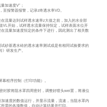
量加速度V"；
，至报警器报警，记录z终透水率VD。
设在流量达到试样透水速率
z大值之前，加入的水全部
值VL开始，试样透水流量保持恒定，试样表面水位开
程在流量加速度恒定的条件下进行，因此测出了相关数
测试砂基透水砖的透水速率测试或是有相同试验要求的
透水砖》研发生产。
摸屏幕程序控制（打印功能）。
密封胶将阻水罩四周密封，调整好喷头wei置，将液位
流量加速度的数值运行，并显示流量，流速，当阻水罩内
式所需的各项数值，自动计算结果并打印。