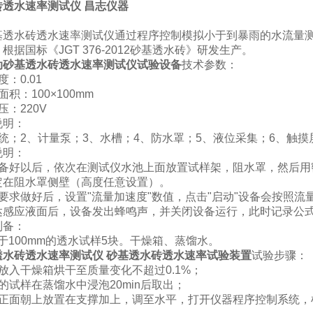
砖透水速率测试仪 昌志仪器
：
基透水砖透水速率测试仪通过程序控制模拟小于到暴雨的水流量
。根据国标《
JGT 376-2012砂基透水砖》研发生产。
动砂基透水砖透水速率测试仪试验设备
技术参数：
：0.01
积：100×100mm
压：220V
说明：
统；2、计量泵；3、水槽；4、防水罩；5、液位采集；6、触
说明：
准备好以后，依次在测试仪水池上面放置试样架，阻水罩，然后用
定在阻水罩侧壁（高度任意设置）。
述要求做好后，设置"流量加速度"数值，点击"启动"设备会按照
达感应液面后，设备发出蜂鸣声，并关闭设备运行，此时记录公
制备：
于100mm的透水试样5块。干燥箱、蒸馏水。
透水砖透水速率测试仪
砂基透水砖透水速率试验装置
试验步骤：
放入干燥箱烘干至质量变化不超过0.1%；
的试样在蒸馏水中浸泡20min后取出；
样正面朝上放置在支撑加上，调至水平，打开仪器程序控制系统，