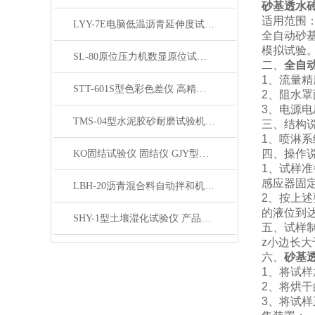
砂基透水
适用范围
LYY-7E电脑低温沥青延伸度试验仪产品展示
全自动砂
模拟试验
SL-80原位压力机数显原位试验机 产品展示
二、
全自
1、流量精度
STT-601S型色彩色差仪 高精度分光测色仪产品展示
2、阻水罩面
3、电源电
TMS-04型水泥胶砂耐磨试验机展示
三、结构
1、喷淋系
四、操作
KO固结试验仪 固结仪 GJY型KO固结试验仪产品展示
1、试样
感应器固
LBH-20沥青混合料自动拌和机 双立柱产品展示
2、按上
的液位到
SHY-1型土壤湿化试验仪 产品展示
五、试样
z小边长大
六、
砂基
1、将试样
2、将烘干
3、将试