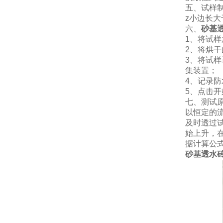
五、试样
z小边长大
六、
砂基
1、将试样
2、将烘干
3、将试
集装置；
4、记录
5、点击
七、测试
以恒定的
及时透过
始上升，
据计算公
砂基透水