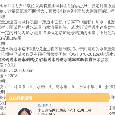
防水罩底面积S和液位采集装置距试样面积的高度H，设定计量泵流
开始，计量泵流量不断增大，顶喷实现模拟小雨曾大到暴雨的过程
原理：
流量加速度向试样表面一定透水面积（防雾罩中面积）加水，假
试样，即试样的透水流量与水流量相等。从达到试样透水速率z大
在一定的时间内加水流量继续恒定增加记录增加的水量，上述过
式结课出结果。
范围：
基透水砖透水速率测试仪通过程序控制模拟小于到暴雨的水流量
。沧州中亚试验仪器有限公司根据国标《
JGT 376-2012砂基
透水砖透水速率测试仪
砂基透水砖透水速率试验装置
技术参数：
：0.01
积：100×100mm
压：220V
说明：
统；2、计量泵；3、水槽；4、防水罩；5、液位采集；6、触
说明：
准备好以后，依次在测试仪水池上面放置试样架，阻水罩，然后用
定在阻水罩侧壁（高度任意设置）。
欢迎您！
述要求做好后，设置"流量加速度"数值，点击"启动"设备会按照
来自局域网的朋友！有什么可以帮
达感应液面后，设备发出蜂鸣声，并关闭设备运行，此时记录公
助您的吗？