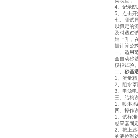
集装置；
4、记录
5、点击
七、测试
以恒定的
及时透过
始上升，
据计算公
一、适用
全自动砂
模拟试验
二、
砂基
1、流量精度
2、阻水罩面
3、电源电
三、结构
1、喷淋系
四、操作
1、试样
感应器固
2、按上
的液位到