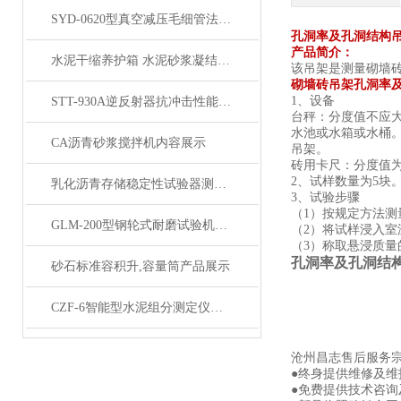
SYD-0620型真空减压毛细管法沥青动力粘度试验仪展示
孔洞率及孔洞结构
产品简介：
水泥干缩养护箱 水泥砂浆凝结时间定型性试验
该吊架是测量砌墙
砌墙砖吊架孔洞率及
1、设备
STT-930A逆反射器抗冲击性能测定仪产品展示
台秤：分度值不应
水池或水箱或水桶
CA沥青砂浆搅拌机内容展示
吊架。
砖用卡尺：分度值
2、试样数量为5块
乳化沥青存储稳定性试验器测定仪产品展示
3、试验步骤
（
1）按规定方法测
GLM-200型钢轮式耐磨试验机产品展示
（
2）将试样浸入室
（
3）称取悬浸质
孔洞率及孔洞结
砂石标准容积升,容量筒产品展示
CZF-6智能型水泥组分测定仪双数显自动产品展示
沧州昌志售后服务
●终身提供维修及
●免费提供技术咨询