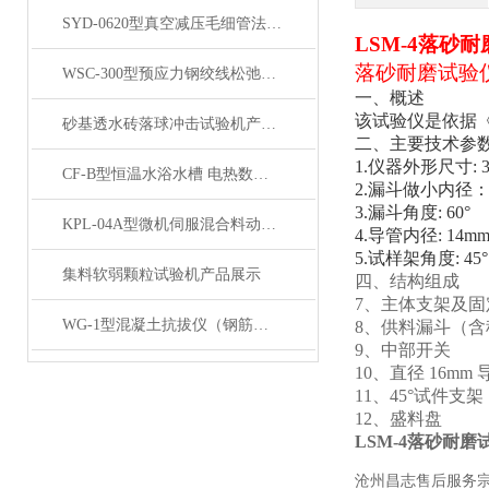
SYD-0620型真空减压毛细管法沥青动力粘度试验仪展示
LSM-4落砂
落砂耐磨试验
WSC-300型预应力钢绞线松弛试验机 产品展示
一、概述
该试验仪是依据
砂基透水砖落球冲击试验机产品展示
二、主要技术参
1.仪器外形尺寸: 3
CF-B型恒温水浴水槽 电热数显实验室水浴锅加热产品展示
2.漏斗做小内径：
3.漏斗角度: 60°
KPL-04A型微机伺服混合料动态疲劳试验机产品展示
4.导管内径: 14
5.试样架角度: 45°
集料软弱颗粒试验机产品展示
四、结构组成
7、主体支架及固
WG-1型混凝土抗拔仪（钢筋握裹力试验）产品展示
8、供料漏斗（
9、中部开关
10、直径 16mm 
11、45°试件支架
12、盛料盘
LSM-4落砂耐
沧州昌志售后服务