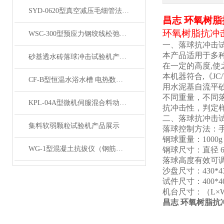
SYD-0620型真空减压毛细管法沥青动力粘度试验仪展示
昌志 环氧树
环氧树脂抗冲
WSC-300型预应力钢绞线松弛试验机 产品展示
一、落球抗冲击
本产品适用于多
砂基透水砖落球冲击试验机产品展示
在一定的高度
,
本机器符合
,《JC
CF-B型恒温水浴水槽 电热数显实验室水浴锅加热产品展示
用水泥基自流平
不同重量，不同
KPL-04A型微机伺服混合料动态疲劳试验机产品展示
抗冲击性，判定
二、落球抗冲击
集料软弱颗粒试验机产品展示
落球控制方法：
钢球重量：
1000g
WG-1型混凝土抗拔仪（钢筋握裹力试验）产品展示
钢球尺寸：直径
落球高度有效可
沙盘尺寸：
430*4
试件尺寸：
400
机台尺寸：（
L×
昌志 环氧树脂