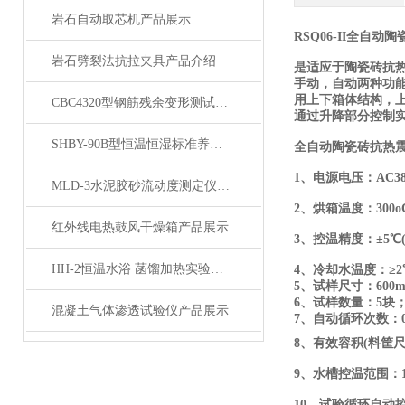
岩石自动取芯机产品展示
RSQ06-II全自
岩石劈裂法抗拉夹具产品介绍
是适应于陶瓷砖抗
手动，自动两种功能，
用上下箱体结构，
CBC4320型钢筋残余变形测试仪产品展示
通过升降部分控制
SHBY-90B型恒温恒湿标准养护箱 产品展示
全自动陶瓷砖抗热震
1、电源电压：AC380
MLD-3水泥胶砂流动度测定仪产品简介
2、烘箱温度：300o
红外线电热鼓风干燥箱产品展示
3、控温精度：±5℃(
HH-2恒温水浴 菡馏加热实验器材产品展示
4、冷却水温度：≥2
5、试样尺寸：600m
6、试样数量：5块
混凝土气体渗透试验仪产品展示
7、自动循环次数：0
8、有效容积(料筐尺寸)
9、水槽控温范围：1
10、试验循环自动