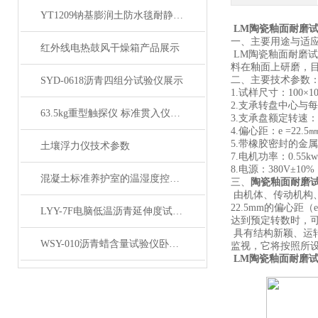
YT1209钠基膨润土防水毯耐静水压测定仪产品展示
LM陶瓷釉面耐磨
一、主要用途与适
红外线电热鼓风干燥箱产品展示
LM陶瓷釉面耐磨试
料在釉面上研磨，
二、主要技术参数
SYD-0618沥青四组分试验仪展示
1.试样尺寸：100
2.支承转盘中心与
63.5kg重型触探仪 标准贯入仪产品展示
3.支承盘额定转速：300
4.偏心距：e =22.5㎜
5.带橡胶密封的金
土壤浮力仪技术参数
7.电机功率：0.55k
8.电源：380V±10%
混凝土标准养护室的温湿度控制技术详解
三、
陶瓷釉面耐磨试
由机体、传动机构
22.5mm的偏心
LYY-7F电脑低温沥青延伸度试验仪（大屏测力打印）展示
达到预定转数时，
具有结构新颖、运
WSY-010沥青蜡含量试验仪卧式产品展示
监视，它将按照所
LM陶瓷釉面耐磨