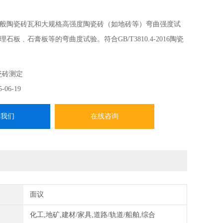
般陶瓷砖瓦和大规格高强度陶瓷砖（如地砖等）弯曲强度试
石板﹑石膏板等的弯曲度试验。符合GB/T3810.4-2016陶瓷
部分《断裂横数和破坏强度的测定》﹑标准的要求。
瓷砖测定
5-06-19
系我们
在线咨询
面议
化工,地矿,建材/家具,道路/轨道/船舶,综合