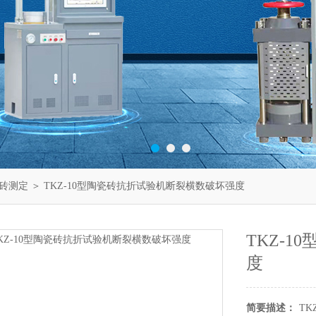
砖测定
＞ TKZ-10型陶瓷砖抗折试验机断裂横数破坏强度
TKZ-
度
简要描述：
T