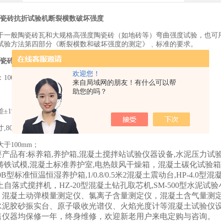
型陶瓷砖抗折试验机断裂横数破坏强度
于一般陶瓷砖瓦和大规格高强度陶瓷砖（如地砖等）弯曲强度试验，也可
瓷砖试验方法第四部分《断裂横数和破坏强度的测定》﹑标准的要求。
瓷砖抗折试验机 砖断裂模数测定仪 昌志
主要技术指标：
欢迎您！
：
10000N；
来自局域网的朋友！有什么可以帮
助您的吗？
差
±1%；
寸
,800×800mm；1000*1000mm
大于
100mm；
产品有:标养箱,养护箱,混凝土搅拌站试验仪器设备,水泥压力试验
铸铁试模,混凝土标准养护室,电热鼓风干燥箱，混凝土碳化试验箱，WE-3
/90B型标准恒温恒湿养护箱,1/0.8/0.5米2混凝土震动台,HP-4.0型混
土自落式搅拌机，HZ-20型混凝土钻孔取芯机,SM-500型水泥试
、混凝土动弹模量测定仪、氯离子含量测定仪，混凝土含气量测
水泥胶砂振实台、原子吸收光谱仪、火焰光度计等混凝土试验仪
售仪器均保修一年，终身维修，欢迎新老用户来电定购与咨询。