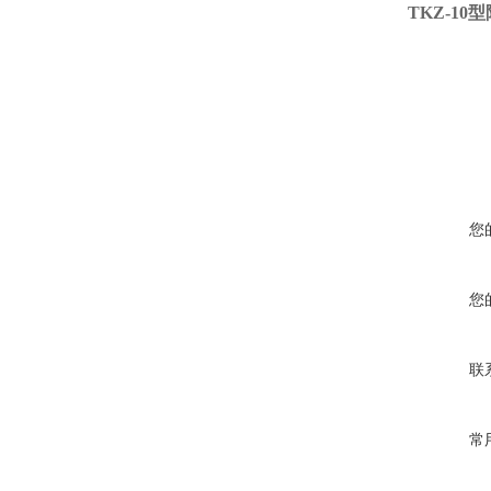
TKZ-1
您
您
联
常