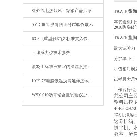
红外线电热鼓风干燥箱产品展示
TKZ-10
本试验机用
SYD-0618沥青四组分试验仪展示
2016陶
TKZ-10型
陶
63.5kg重型触探仪 标准贯入仪产品展示
最大试验力
土壤浮力仪技术参数
分辨率
1N；
混凝土标准养护室的温湿度控制技术详解
示值相对误
试样最大尺
LYY-7F电脑低温沥青延伸度试验仪（大屏测力打印）展示
工作台行程
WSY-010沥青蜡含量试验仪卧式产品展示
我公司主要
塑料试模,
40B/60B
拌机,混凝
速养护箱
搅拌机、
验室，所