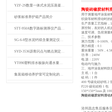
YZF-2S数显一体式水泥压蒸釜产品展示
陶瓷砖橡胶材料
用于测量地坪涂装材
砂浆标准养护箱产品简介
织袋等材料滑动时的
生产质量工艺指标，
屏控制，友好的人机
STT-950A数字路标测厚仪产品展示
速度可调、负荷测量
二、技术参数
SG-6-8型水泥钙镁含量测定仪产品展示
测力范围：
0-100N
测力精度：
0.1
重块重量：
50N，4.
SYD-3536沥青闪点与燃点测定仪产品展示
功
率：
240W
电
源：
220V
YT090塑料排水板纵向通水量测定仪产品展示
电动均匀施力
三、地坪涂装材料防
主
机：
1 台
集装箱移动养护室可定制化的建筑保养与养护设施
砝
码：
1 件
400 号碳化硅砂纸 2 
P220 碳化硅粉 1 包
150*150*5mm 及 1
陶瓷砖橡胶材料滑动
沧州昌志售后服务