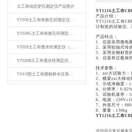
土工布动态穿孔测定仪产品简介
YT1216土工布
产品介绍：
YT030土工布有效孔径测定仪（湿筛法）产品简介
YT1216土工布C
计制造的试验仪。
YT030G土工布有效孔径测定仪（干筛法）产品简介
产品特点：
1、仪器采用微电
YT020土工布透水性测定仪（台式）产品简介
2、采用轮辐式传
3、采用全钢材质
4、仪器有过载保
YT020B土工布透水性测定仪（落地式）产品简介
技术参数：
1、zui大试验力：1
TSY-6型土工布膜耐静水压系数试验仪产品简介
2、横梁zui大移动
3、示值准确度：±
4、分辨率：0.02
5、试验机速率：1mm/
6、电源：220V±10
7、外形尺寸：980×
8、重量：130kg
YT1216土工布
沧州昌志售后服务