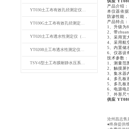
供应 YT
产品介绍：
YT030土工布有效孔径测定仪（湿筛法）产品简介
本仪器依据
防渗性能，
产品特点：
YT030G土工布有效孔径测定仪（干筛法）产品简介
1、升级为
2、带zh
YT020土工布透水性测定仪（台式）产品简介
3、采用宽
4、采用航
5、内置储
YT020B土工布透水性测定仪（落地式）产品简介
6、仪器设
技术参数：
TSY-6型土工布膜耐静水压系数试验仪产品简介
1、测量范围
2、触摸屏控
3、集水器内
4、多孔板透
5、多孔板
6、电源电压：
7、外形尺寸：
供应 YT
沧州昌志售
●终身提供