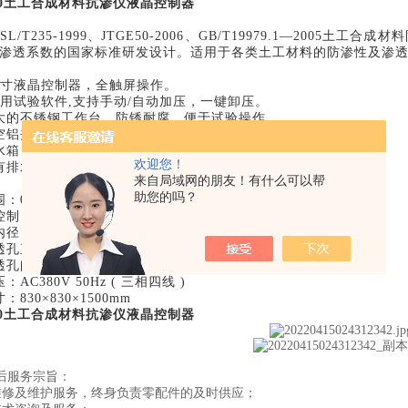
080土工合成材料抗渗仪液晶控制器
SL/T235-1999、JTGE50-2006、GB/T19979.1—2005土
渗透系数的国家标准研发设计。适用于各类土工材料的防渗性及渗
8寸液晶控制器，全触屏操作。
uan用试验软件,支持手动/自动加压，一键卸压。
大的不锈钢工作台，防锈耐腐，便于试验操作。
空铝夹持器经久耐用。
水箱，可实现自动供水。
欢迎您！
有排水口，便于试验结束将水排出。
来自局域网的朋友！有什么可以帮
助您的吗？
：0～2.500MPa
制，分辨率：0.001MPa
径：200mm
孔直径：3±0.05mm
透孔间距：6mm
AC380V 50Hz ( 三相四线 )
830×830×1500mm
080土工合成材料抗渗仪液晶控制器
后服务宗旨：
维修及维护服务，终身负责零配件的及时供应；