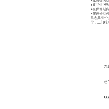
●免费提供
●新品依照
●在保修期
●在保修期
昌志具有*
导，上门维
您
您
联