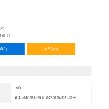
5-1999、JTGE50-2006、GB/T19979.1—2005土工合成材料
压，GB/T19979.2—2006土工合成材料防渗性能，渗透系数
工布
设计。适用于各类土工材料的防渗性及渗透系数的测量，性
5-06-19
用。
系我们
在线咨询
面议
化工,地矿,建材/家具,道路/轨道/船舶,综合