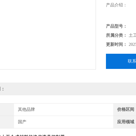
产品介绍：
本仪器依据SL/T23
产品型号：
防渗性能，耐静水
所属分类：
土
的国家标准研发
更新时间：
202
能稳定，方便实
联
明：
其他品牌
价格区间
国产
应用领域