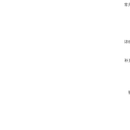
常
详
补