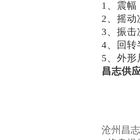
1、震幅：
2、摇动
3、振击
4、回转半
5、外形尺
昌志供应
沧州昌