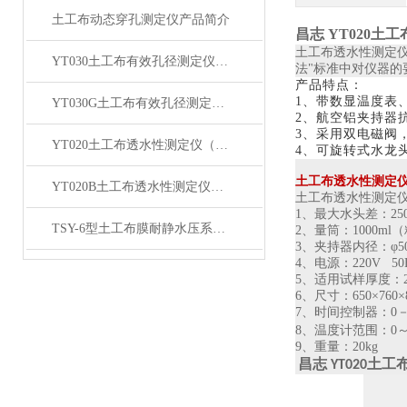
土工布动态穿孔测定仪产品简介
昌志 YT020
土工布透水性测定
YT030土工布有效孔径测定仪（湿筛法）产品简介
法"标准中对仪器
产品特点：
1、带数显温度表
YT030G土工布有效孔径测定仪（干筛法）产品简介
2、航空铝夹持器
3、采用双电磁阀
YT020土工布透水性测定仪（台式）产品简介
4、可旋转式水龙头
土工布透水性测定
YT020B土工布透水性测定仪（落地式）产品简介
土工布透水性测定
1
、最大水头差：
25
TSY-6型土工布膜耐静水压系数试验仪产品简介
2
、量筒：
1000ml
（
3
、夹持器内径：φ
5
4
、电源：
220V 50
5
、适用试样厚度：
6
、尺寸：
650
×
760
×
7
、时间控制器：
0
8
、温度计范围：
0
9
、重量：
20kg
昌志 YT020