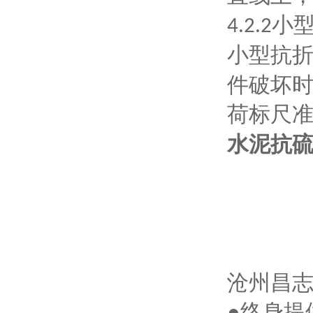
小
4.2.2
小型抗
件破坏
荷标尺
水泥抗硫
沧州昌
●终身提