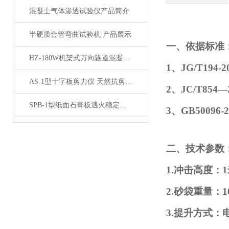
混凝土气体渗透试验仪产品简介
半硬质套管弯曲试验机 产品展示
一、依据标准
HZ-180W机架式万向隧道混凝土钻孔取芯机 钻机产品展示
1、JG/T194
AS-1型十字板剪力仪 天然抗剪强度 剪力仪展示
2、JC/T85
SPB-1型纸面石膏板遇火稳定性测试仪产品展示
3、GB50096
二、技术参数
1.冲击高度：
2.砂袋重量：1
3.提升方式：