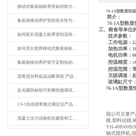
移动式集装箱标养室如何助力建筑工地的高效管理
76-1A型数显
简介：
集装箱移动养护室的安全性与防护设施分析
76-1A
型数显
工、粮食等单位
如何延长混凝土标养室恒温恒湿设备的使用寿命？
技术参数：
·
工作电源：
2
·
如何充分发挥移动式集装箱标养室在临时检测中的作用
加热功率：
1
·
电机功率：
6
·
控温精度：
±
集装箱移动养护室可定制化的建筑保养与养护设施
·
控温范围：
·
无级调速：
·
沥青混合料低温冻断系统 产品展示
玻璃缸尺寸
·
76-1A型数
反光膜防粘纸可剥离性能测试仪产品展示
LS-1自动沥青脆点测定仪产品展示
我公司主要产
混凝土压力试验机在建筑和工程领域中起着重要的作用
模,塑料试模,
YH-40B/60
轴式搅拌机,混