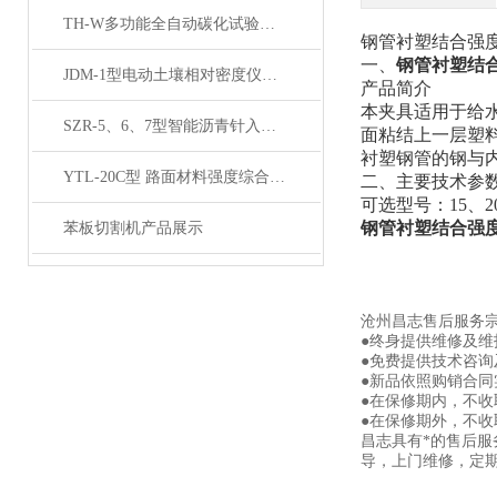
TH-W多功能全自动碳化试验箱产品展示
钢管衬塑结合强
一、
钢管衬塑结
JDM-1型电动土壤相对密度仪技术参数
产品简介
本夹具适用于给
SZR-5、6、7型智能沥青针入度仪产品展示
面粘结上一层塑
衬塑钢管的钢与内衬
YTL-20C型 路面材料强度综合试验仪产品展示
二、主要技术参
可选型号：
15、
钢管衬塑结合强
苯板切割机产品展示
沧州昌志售后服务
●终身提供维修及
●免费提供技术咨询
●新品依照购销合同
●在保修期内，不
●在保修期外，不
昌志具有*的售后
导，上门维修，定